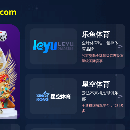
党的建设
人才招聘
招标公告