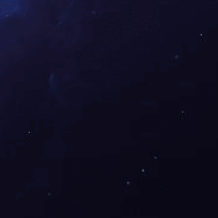
2住宅地块工程项目1#楼喜迎封顶
项目迎来1#楼主体结构封顶。参建单位代表及项目全员齐聚一
#住宅楼封顶仪式圆满举行
#住宅楼封顶仪式圆满举行。开封市住房和城乡建设局副局长潘耀
限公司董事长邓勇，开封市城乡一体化...