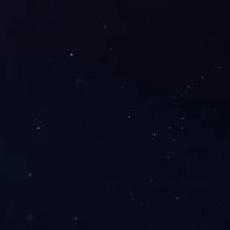
8
9
下一页
尾页
人才招聘
企业邮箱