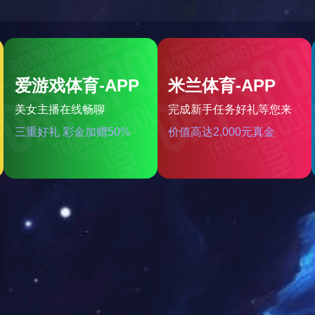
解详情 >
网页版登录入口有限公司与广州开发区城市发展集
25/05/15
25年5月15日上午，完美网页版登录入口有限公司与广州开发区城市发展
解详情 >
市融航建设发展有限公司与格兰云天酒店集团举行
25/04/07
25年4月7日，郑州市融航建设发展有限公司与格兰云天酒店集团合作签约
委书记、董事长张国超，副总经理卢再群等领导，完美网页版登录入口有