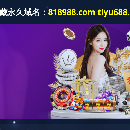
中国）-完美（中国）
关于我们
新闻中心
主营业务