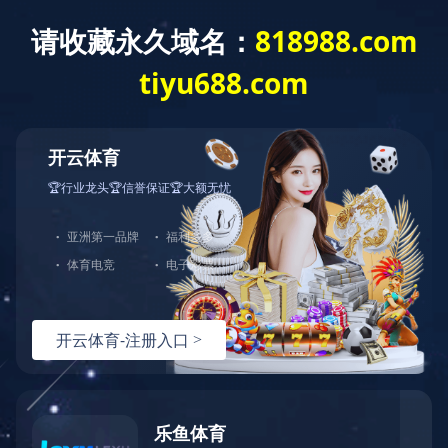
完美
国）
关于
新闻
主营
党的
人才
招标
使用条款
内容还在完善中!