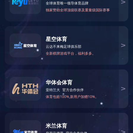
公司进行走访服务座谈
2025/09/30

2025年9月30日，北京市通州区政府党组成
员、副区长姚伟龙带队莅临集团公司开展走
访服务座谈，旨在深化政企合作，共同推动
了解详情 >
北京城市副中心建设与发展。通州区住建委
党组书记、主任成前锋，通州区住建委建筑
北投集团第一党支部、中关村通
业发展科负责人李扬等领导参加活动。集团
州园党工委第三党支部、设计小
公司总...
2025/09/26

镇公司党支部与集团公司成功开
为深化党建引领作用，促进党建与业务发展
展联合...
深度融合，2025年9月26日，北投集团第一
党支部、中关村通州园党工委第三党支部、
了解详情 >
设计小镇公司党支部一行莅临集团公司副中
心办公区，共同开展以“党建引领、聚智汇
完美网页版登录入口组织全员收
能、引擎产业”为主题的联合共建党日活
看纪念中国人民抗日战争暨世界
动，旨在...
2025/09/03

反法西斯战争胜利80周年大会
2025年9月3日上午，纪念中国人民抗日战
争暨世界反法西斯战争胜利80周年大会在北