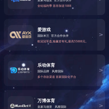
京天安门广场隆重举行。完美网页版登录入
了解详情 >
口组织全体党员干部员工收看大会盛况直
播，共同见证这一具有历史意义的庄严时
集团公司成功举办纪念中国人民
刻。集团主要领导及机关工作人员在副中心
抗日战争暨 世界反法西斯战争胜
办公区二层报告厅...
2025/08/29

利80周年诗歌朗诵活动
2025年8月28日，完美网页版登录入口成功
举办纪念中国人民抗日战争暨世界反法西斯
战争胜利80周年诗歌朗诵活动。本次活动
了解详情 >
以“弘扬抗战精神，共赋时代新篇”为主题，
通过线上线下相结合的方式，组织广大员工
【转载】王宏会见完美网页版登
以诗歌朗诵的形式重温历史、缅怀先烈、传
录入口有限公司党委书记、董事
承精神、凝...
2025/08/25

长陈先瑞一行
8月21日，市委副书记、市长王宏在筑会见
完美网页版登录入口有限公司党委书记、董
事长陈先瑞一行，双方就深化务实合作进行
了解详情 >
交流。