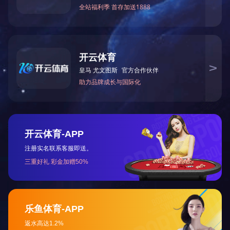
完美（中国）-完美（中国）
上一页
下一页
尾页
投诉建议
在线留言
联系我们
OA系统
人才招聘
企业邮箱
在线服务
互动交流
企业邮箱
在线留言
项目管理
下载中心
协同办公
集采履约平台