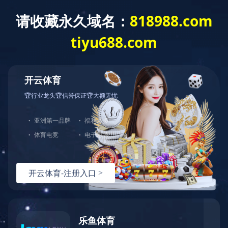
完美
国）
关于
新闻
主营
党的
人才
集团新闻
新闻转载
集团公告
行业新闻
招标
媒体报道
集团公司承建的中航金融中心项