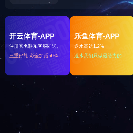
投诉建议
在线留言
在线服务
互动交流
企业邮箱
在线留言
项目管理
下载中心
协同办公
集采履约平台
Copyright © 2018 avicjs.com All Rights 
电话：086-010-53299666 传真：010-53299679 邮箱：
av