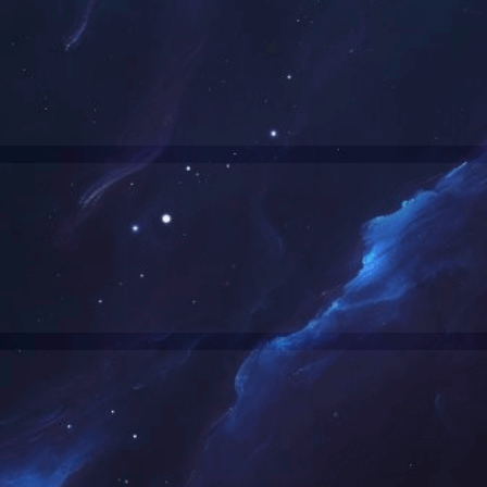
集团公告
新闻转载
行业新闻
系统没有检索到数据!