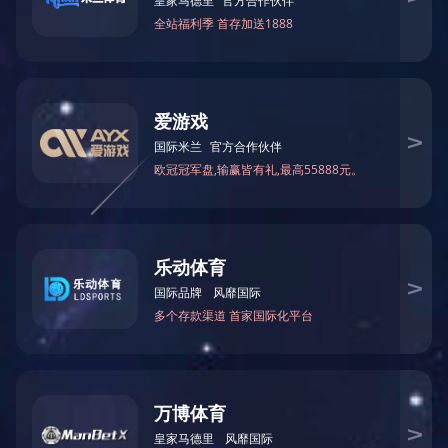
产业园、曙光郑州先进计算研究所...
完美网页版登录入口与武汉市硚口区人民政府
11-04
签署战略合作协议
2025年11月3日，完美网页版登录入口与武汉市硚口
2025
区人民政府进行战略合作签约，武汉市硚口区委书记
周耕，副区长黄宇，住房和城市...
完美网页版登录入口有限公司与中国长城互联
11-04
网信息中心成功签署战略合作...
2025年11月3日，完美网页版登录入口有限公司与中
2025
国长城互联网信息中心在集团公司副中心办公区隆重
举行战略合作签约仪式。中国长...