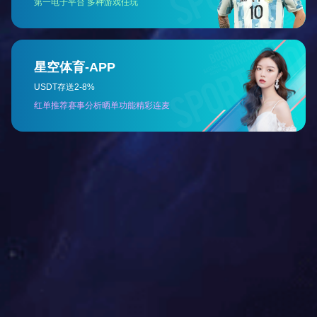
完
科
美
创
网
产
页
业
版
投
登
资
录
入
口