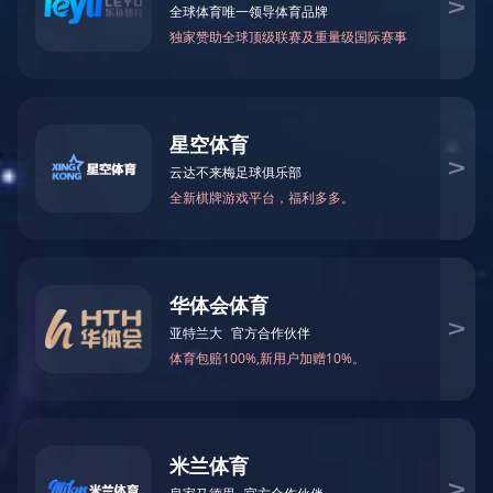
集团公司投资、建设、运营的中航·贵阳先进智造产业园隆重
举行主...
2025年11月9日，由集团公司投资、建设、运营的中航·贵阳先进智造
产业园项目主体结构封顶仪式在贵州省贵阳市隆重举行。贵...
集团公司投资、建设、运营的中航·贵阳先进智
11-09
造产业园隆重举行主...
2025年11月9日，由集团公司投资、建设、运营的中
2025
航·贵阳先进智造产业园项目主体结构封顶仪式在贵
州省贵阳市隆重举行。贵...
集团公司党委书记、董事长赴华中公司一线项
11-08
目进行调研
近日，集团公司党委书记、董事长陈先瑞赴华中公
2025
司，深入集团公司承建的中航金融中心、北研新材料