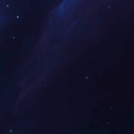
9月26日，是完美网页版登录入口响应国家“一带
参与并支持国家关于新疆地区能源开发的政策措施