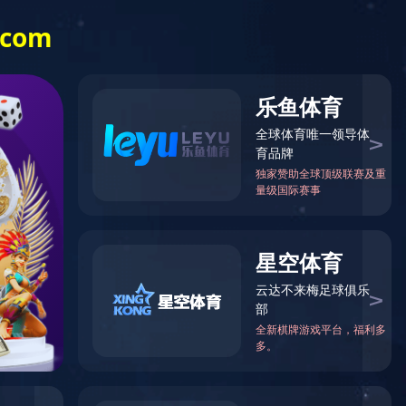
党的建设
人才招聘
招标公告