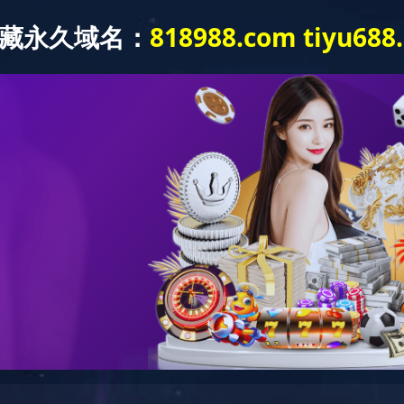
中国）-完美（中国）
关于我们
新闻中心
主营业务