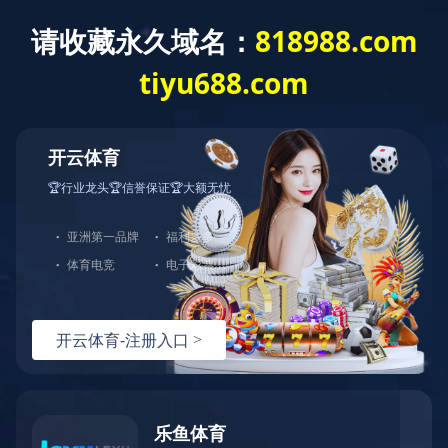
完美
国）
关于
新闻
主营
党的
人才
当前位置：
完美（中国）-完美（中国）
>
党的建设
>
学习平台
招标
学习平台
企业党建
员工风采
榜样引领