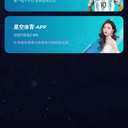
企业邮箱
在线留言
项目管理
下载中心
协同办公
集采履约平台
友情链接

Copyright © 2018 avicjs.com All Rights Reserved 京ICP备
14034896号
京公网安备11011602000797号
完美网页版登录入
口 版权所有 技术支持：
星诚视野
电话：086-010-53299666 传真：010-53299679 邮箱：