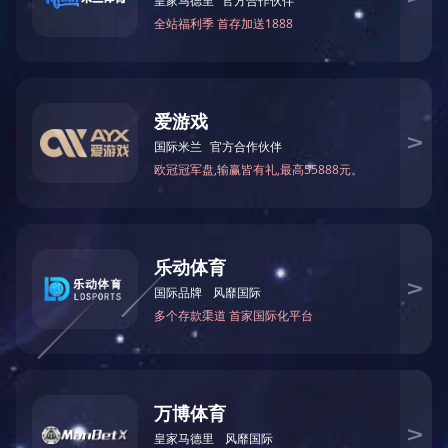
代表，党员、干部代表参加学习活动。
会议认真学习《中央八项规定及其实施细则》和习近平
总书记关于深入贯彻中央八项规定精神学习教育的重要讲
话和重要指示精神。
会议强调，习近平总书记近日在贵州考察时指出，推动
高质量发展，必须毫不动摇坚持党的领导、加强党的建
设。党中央决定在全党开展深入贯彻中央八项规定精神学
习教育，这是今年党建工作的重点任务。我们要精心组织
实施，推动党员干部增强定力、养成习惯，以优良作风凝
心聚力、干事创业。要坚持党性党风党纪一起抓、正风肃
纪反腐相贯通，在铲除腐败滋生的土壤和条件上常抓不
懈。
会议要求，要总结学习深入贯彻中央八项规定精神的成
效和经验，提高认识、增强信心，坚定不移、抓好落实。
要坚持有什么问题就解决什么问题，什么问题突出就重点