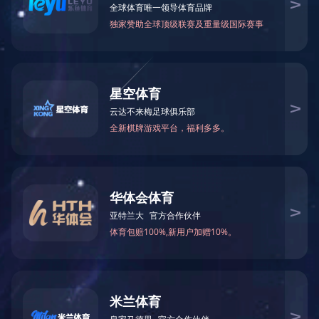
2025
年3月25日，完美网页版登录入口党委组织召开理
论学习中心组（扩大）学习会议，安排部署开展深入贯彻
中央八项规定精神学习教育，全面启动相关工作。理论学
习中心组成员，机关、各分（子）公司、项目党支部书记