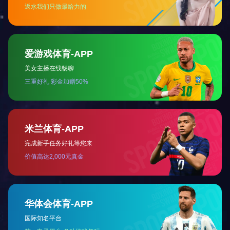
下一篇
：
完美网页版登录入口党委召开理论学习中心组（扩大）会
议
上一篇
：
完美网页版登录入口召开学习贯彻党的二十届三中全会精
神工作会议
投诉建议
在线留言
联系我们
OA系统
人才招聘
企业邮箱
在线服务
互动交流