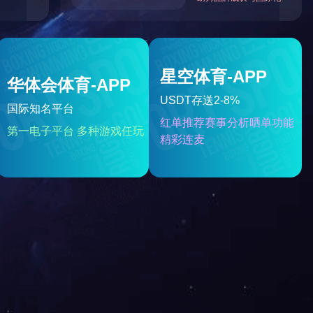
十余名团员代表，共五十余人参加活动。
领悟广大青年要加强理想信念教育，树立共产主义远
立正确的人生目标。
展、服务定位水平等方面，对上年度团委工作进行全
团委将持续加强基层团组织建设，紧紧围绕企业中心工
集团公司高质高效健康发展贡献青春智慧。
望：一是要笃定立身之本，坚定政治信仰，争做理想
当作为，争做伟大事业的有为青年。她强调，大家要