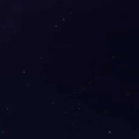
的人生价值，以企业为圆心共画最大同心圆！
导对年轻一代的期望，勇于奉献，不负重托，不辱使
（文/王 梦 摄/刘沙奇）
人才招聘
企业邮箱