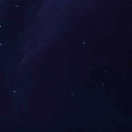
劲，全身心地投身到集团公司发展中，在开拓进取中不断实现自己
业的舞台，我们一定努力担当作为，不辜负集团党委和集团领
号召，助力企业实现“百年中航建设”品牌的宏伟目标。
大）学习会议
联系我们
OA系统