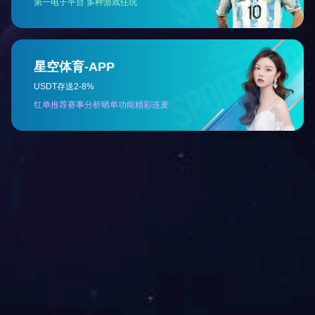
投诉建议
在线留言
联系我们
OA系统
人才招聘
企业邮箱
在线服务
互动交流
企业邮箱
在线留言
项目管理
下载中心
协同办公
集采履约平台