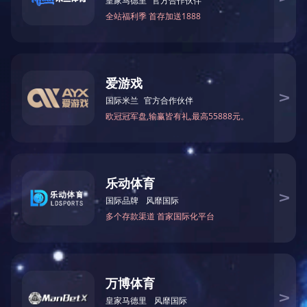
活动伊始，全员在讲解员带领下参观甘棠镜鉴、密符
扇、前于后于、通州第一党支部等景点。园内通过实物陈
列、场景复原系统展示运河沿线的廉政历史，“天下第一廉
吏”于成龙和通州第一党支部建立者周文彬的典型事迹以及
当代反腐倡廉成果。触目惊心的腐败案例与违纪违法者的
忏悔录，让大家深刻认识到“清廉是福、贪腐是祸”的道理。
随后，全员在通州第一党支部雕塑前列队，面向党旗，
重温入党誓词，庄严宣誓要永葆清正廉洁的政治本色，时