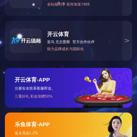
集团公司高质量学习贯彻
“关爱员工健康，成就你我
十九届四中全会精神
未来”集团公司组织年...
了解详情 >
了解详情 >
完美网页版登录入口《我
集团公司为迎接新中国成
和我的祖国》合唱献礼伟
立70周年举行升旗仪式
了解详情 >
了解详情 >
大祖国7...