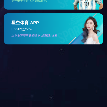
投诉建议
在线留言
联系我们
OA系统
人才招聘
企业邮箱
在线服务
互动交流
企业邮箱
在线留言
项目管理
下载中心
协同办公
集采履约平台