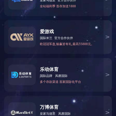
胸怀博爱之心 勇担社会责
集团公司召开共青团完美
任
网页版登录入口2020年第
了解详情 >
了解详情 >
一次代...
完美网页版登录入口党委
完美网页版登录入口用心
召开成立项目临时党支部
用情助力抗击疫情捐款
了解详情 >
了解详情 >
大会