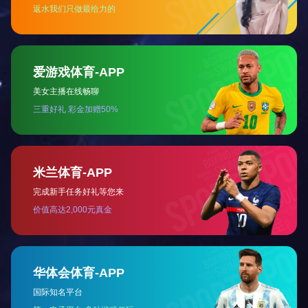
完美网页版登录入口举
完美网页版登录入口召
行“壮丽七十年 讴歌新时
开“不忘初心，牢记使命”主
了解详情 >
了解详情 >
代”诗歌...
题对...
集团公司组织“关爱健康、
幸福生活”健康知识讲...
了解详情 >
完美（中国）-完美（中国）
上一页
下一页
尾页